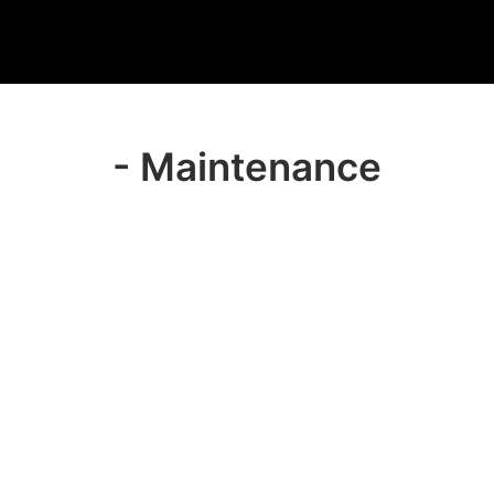
e
Bird and Human
Rassemble
Réalise
Et noue des lie
- Maintenance