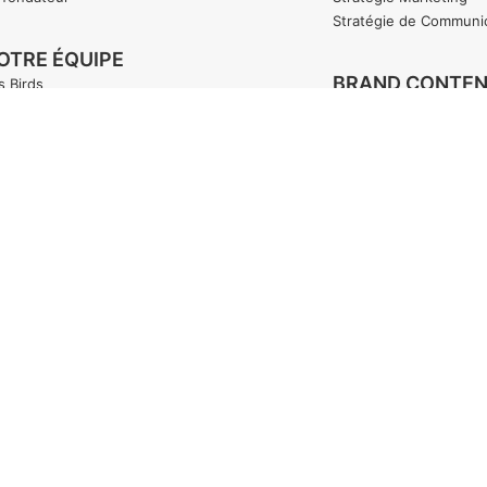
Stratégie de Communi
OTRE ÉQUIPE
BRAND CONTE
s Birds
Identité de Marque
Graphisme
OUS REJOINDRE
Illustration
s Birds
Motion Design
Photo
Vidéo
'AI UN BRIEF
ai un projet ponctuel
ai besoin d’être accompagné
MARKETING DE
adopte un Bird
CONTENU
Newsletter
Blog
Livre Blanc
Brochure
Infographie