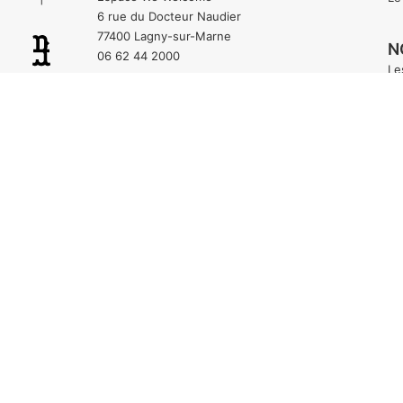
6 rue du Docteur Naudier
77400 Lagny-sur-Marne
N
06 62 44 2000
Le
AGENCE DE L’OUEST
N
PARISIEN
Le
37 rue de la République
92800 Puteaux
06 49 07 81 44
J
J’
J’
J’AI UN PROJET POUR
J’
VOUS
projet@birdandhuman.com
DEVENIR BIRD
egg@birdandhuman.com
CONTACT