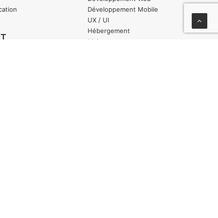
cation
Développement Mobile
UX / UI
Hébergement
NT
Maintenance
SEO /SEA
SMO
Influenceur Marketing
Social Media
PRODUCTION
Conception
Exécution
Illustration
Infographie
Impression
Fabrication