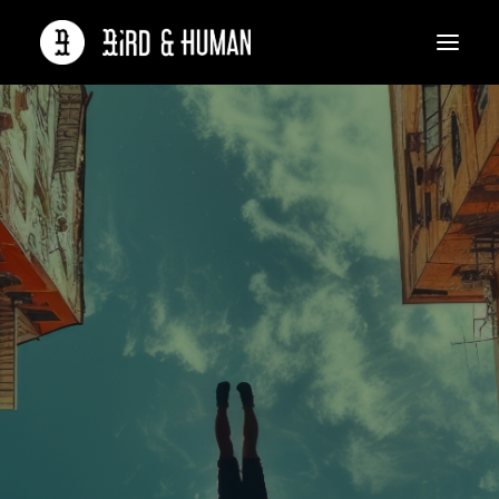
Qui sommes-nous ?
L’équipe de Birds
Nous recrutons
Nos références
Vous avez un besoin ?
Contact
L’agence
Bird and Human
Rassemble