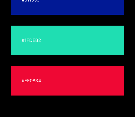
#1FDEB2
#EF0834