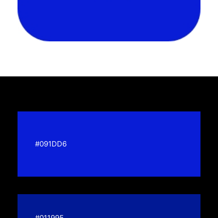
#091DD6
#011995