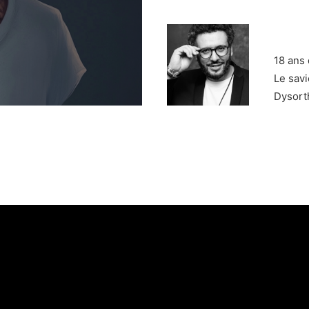
18 ans 
Le savi
Dysort