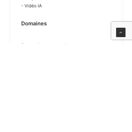
- Vidéo IA
Domaines
Agence de communication
Agroalimentaire
Audiovisuel
B2B
B2C
BTP