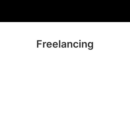
e
Bird and Human
Rassemble
Réalise
Et noue des lie
Freelancing