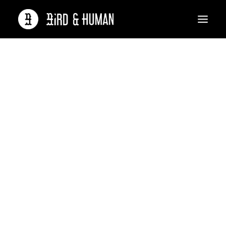
Qui sommes-nous ?
L’équipe de Birds
Nous recrutons
Nos références
Vous avez un besoin ?
Contact
L’agence
Bird and Human
Rassemble