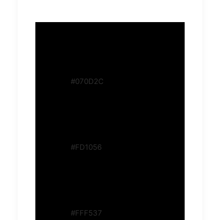
#070D2C
#FD1056
#FFF537